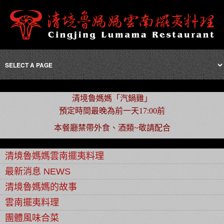
清境魯媽媽「汽鍋雞」
預定時間最晚為前一天17:00前
本餐廳禁帶外食、酒類~敬請配合
清境魯媽媽雲南擺夷料理
最新消息 NEWS
清境魯媽媽的故事
雲南擺夷料理
團體風味合菜