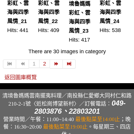
彩虹、雲
彩虹、雲
彩虹、雲
境魯媽媽
海與四季
海與四季
海與四季
彩虹、雲
風情_21
風情_22
風情_24
海與四季
Hits: 441
Hits: 409
Hits: 538
風情_23
Hits: 417
There are 30 images in category
1
2
返回圖庫概覽
清境魯媽媽雲南擺夷料理／南投縣仁愛鄉大同村仁和路
049-
210-2-1號〈近松崗博望新村〉／
訂餐電話：
2803876、22803201
營業時間／午餐：11:00~14:40
最後點菜至14:00止
；晚
餐：16:30~20:00
最後點菜至19:00止
。每星期三、四店