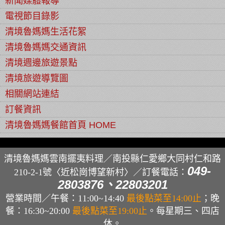
新聞媒體報導
電視節目錄影
清境魯媽媽生活花絮
清境魯媽媽交通資訊
清境週邊旅遊景點
清境旅遊導覽圖
相關網站連結
訂餐資訊
清境魯媽媽餐館首頁 HOME
清境魯媽媽雲南擺夷料理／南投縣仁愛鄉大同村仁和路
049-
210-2-1號〈近松崗博望新村〉／
訂餐電話：
2803876、22803201
營業時間／午餐：11:00~14:40
最後點菜至14:00止
；晚
餐：16:30~20:00
最後點菜至19:00止
。每星期三、四店
休。