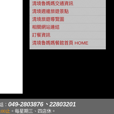
清境魯媽媽交通資訊
清境週邊旅遊景點
清境旅遊導覽圖
相關網站連結
訂餐資訊
清境魯媽媽餐館首頁 HOME
049-2803876、22803201
話：
00止
。每星期三、四店休。