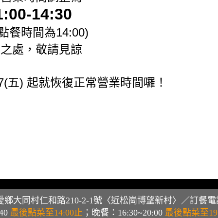
1:00-14:30
點餐時間為14:00)
便之處，敬請見諒
17(五) 起就恢復正常營業時間囉！
大同村仁和路210-2-1號〈近松崗博望新村〉／
訂餐電
40
最後點菜至14:00止
；晚餐：16:30~20:00
最後點菜至19: