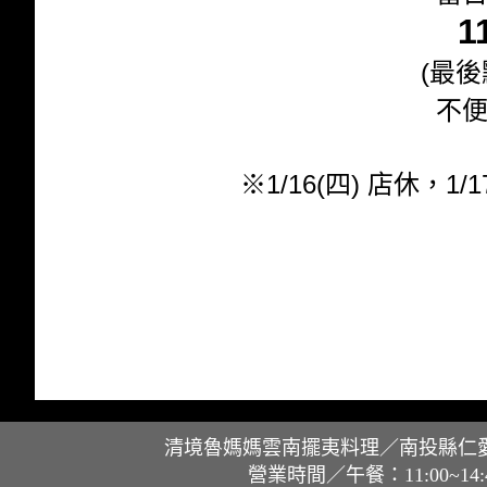
1
(最後
不
※1/16
(四)
店休，1/
清境魯媽媽雲南擺夷料理／南投縣仁愛鄉
營業時間／午餐：11:00~14: