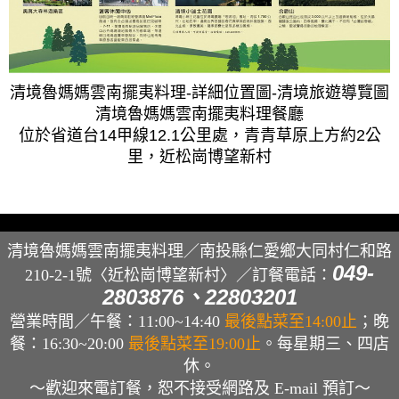
清境魯媽媽雲南擺夷料理-詳細位置圖-清境旅遊導覽圖
清境魯媽媽雲南擺夷料理餐廳
位於省道台14甲線12.1公里處，青青草原上方約2公
里，近松崗博望新村
清境魯媽媽雲南擺夷料理／南投縣仁愛鄉大同村仁和路
049-
210-2-1號〈近松崗博望新村〉／
訂餐電話：
2803876、22803201
營業時間／午餐：11:00~14:40
最後點菜至14:00止
；晚
餐：16:30~20:00
最後點菜至19:00止
。每星期三、四店
休。
～歡迎來電訂餐，恕不接受網路及 E-mail 預訂～